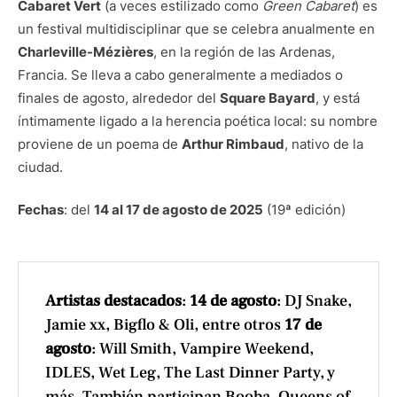
Cabaret Vert
(a veces estilizado como
Green Cabaret
) es
un festival multidisciplinar que se celebra anualmente en
Charleville-Mézières
, en la región de las Ardenas,
Francia. Se lleva a cabo generalmente a mediados o
finales de agosto, alrededor del
Square Bayard
, y está
íntimamente ligado a la herencia poética local: su nombre
proviene de un poema de
Arthur Rimbaud
, nativo de la
ciudad.
Fechas
: del
14 al 17 de agosto de 2025
(19ª edición)
Artistas destacados
:
14 de agosto
: DJ Snake,
Jamie xx, Bigflo & Oli, entre otros
17 de
agosto
: Will Smith, Vampire Weekend,
IDLES, Wet Leg, The Last Dinner Party, y
más. También participan Booba, Queens of