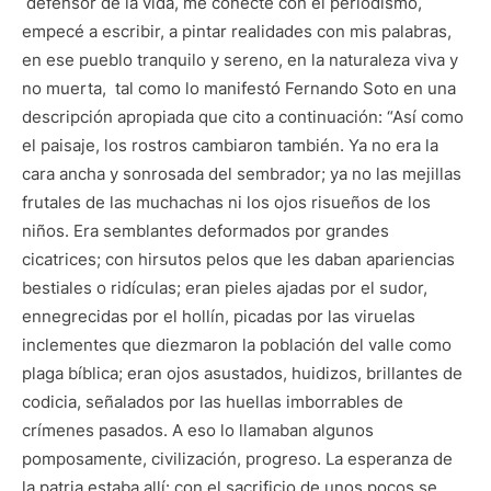
defensor de la vida, me conecté con el periodismo,
empecé a escribir, a pintar realidades con mis palabras,
en ese pueblo tranquilo y sereno, en la naturaleza viva y
no muerta, tal como lo manifestó Fernando Soto en una
descripción apropiada que cito a continuación: “Así como
el paisaje, los rostros cambiaron también. Ya no era la
cara ancha y sonrosada del sembrador; ya no las mejillas
frutales de las muchachas ni los ojos risueños de los
niños. Era semblantes deformados por grandes
cicatrices; con hirsutos pelos que les daban apariencias
bestiales o ridículas; eran pieles ajadas por el sudor,
ennegrecidas por el hollín, picadas por las viruelas
inclementes que diezmaron la población del valle como
plaga bíblica; eran ojos asustados, huidizos, brillantes de
codicia, señalados por las huellas imborrables de
crímenes pasados. A eso lo llamaban algunos
pomposamente, civilización, progreso. La esperanza de
la patria estaba allí: con el sacrificio de unos pocos se