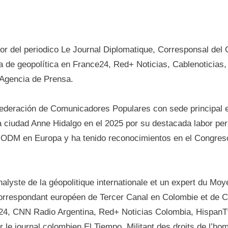
r del periodico Le Journal Diplomatique, Corresponsal del C
ta de geopolítica en France24, Red+ Noticias, Cablenoticias
Agencia de Prensa.
Federación de Comunicadores Populares con sede principal e
 ciudad Anne Hidalgo en el 2025 por su destacada labor perio
la ODM en Europa y ha tenido reconocimientos en el Congre
lyste de la géopolitique internationale et un expert du Moyen
rrespondant européen de Tercer Canal en Colombie et de C
ce24, CNN Radio Argentina, Red+ Noticias Colombia, Hispan
le journal colombien El Tiempo. Militant des droits de l’homm